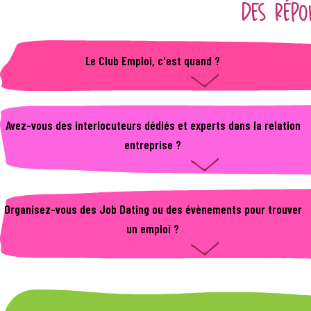
DES RÉPO
Le Club Emploi, c'est quand ?
Tous les mois ! Pour participer, appelle-nous, rend-nous visite et
inscrits toi.
Avez-vous des interlocuteurs dédiés et experts dans la relation
entreprise ?
Oui, Pia et Hélène sont les spécialistes de ce domaine et seront
ravies de répondre à toutes vos questions et sollicitations.
Organisez-vous des Job Dating ou des évènements pour trouver
un emploi ?
Oui, nous organisons régulièrement des rencontres entre les
employeurs et les jeunes que nous accompagnons. Nous informons
également de manière continue sur les évènements et forums qui
ont lieu sur le centre Alsace. Nous sommes aussi destinataires de