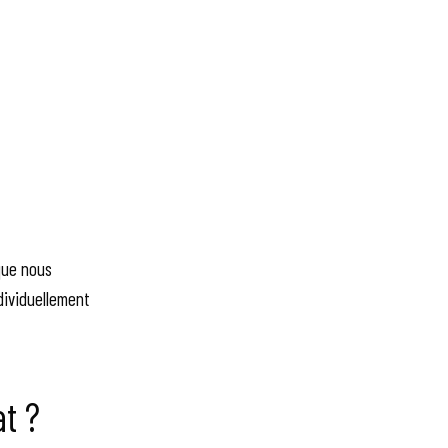
que nous
dividuellement
at ?