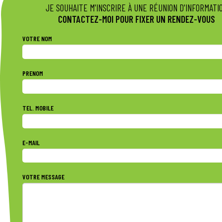
JE SOUHAITE M'INSCRIRE À UNE RÉUNION D'INFORMATI
nombreuses offres d'emploi du territoire.
CONTACTEZ-MOI POUR FIXER UN RENDEZ-VOUS
VOTRE NOM
PRENOM
TEL. MOBILE
E-MAIL
VOTRE MESSAGE