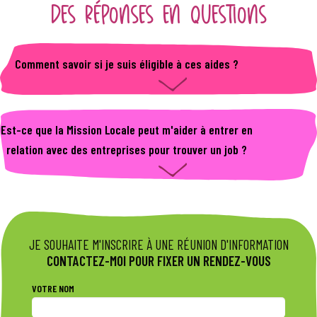
DES RÉPONSES EN QUESTIONS
Comment savoir si je suis éligible à ces aides ?
En tant que jeune, je contacte mon conseiller référent
ou l'accueil de la Mission Locale. En tant qu'employeur,
je contacte le service employeur de la Mission Locale.
Est-ce que la Mission Locale peut m'aider à entrer en
relation avec des entreprises pour trouver un job ?
Oui ! Tu peux contacter la référente entreprise de la
Mission Locale.
JE SOUHAITE M'INSCRIRE À UNE RÉUNION D'INFORMATION
CONTACTEZ-MOI POUR FIXER UN RENDEZ-VOUS
VOTRE NOM