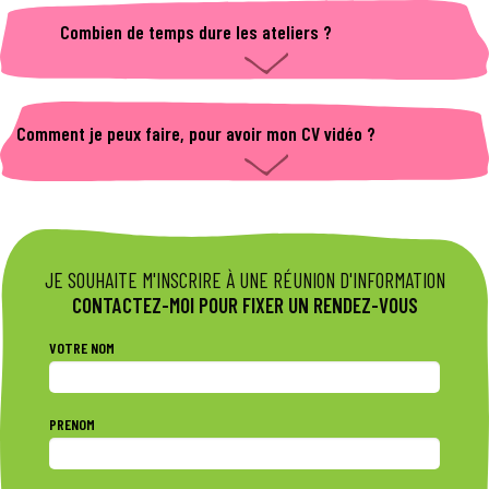
^^ !
Combien de temps dure les ateliers ?
En général, il y a 6 ateliers sur des demi-journées,
espacé sur deux semaines.
Comment je peux faire, pour avoir mon CV vidéo ?
Il te suffit d'appeler la mission locale pour en parler ,
et pour te dire un petit secret tu demandes " Thomas
" et c'est lui qui gère les rdvs, le montage, tout le CV
vidéo quoi
JE SOUHAITE M'INSCRIRE À UNE RÉUNION D'INFORMATION
CONTACTEZ-MOI POUR FIXER UN RENDEZ-VOUS
VOTRE NOM
PRENOM