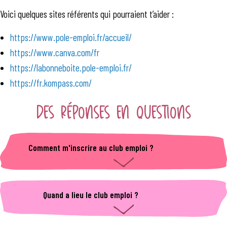
Voici quelques sites référents qui pourraient t’aider :
https://www.pole-emploi.fr/accueil/
https://www.canva.com/fr
https://labonneboite.pole-emploi.fr/
https://fr.kompass.com/
DES RÉPONSES EN QUESTIONS
Comment m'inscrire au club emploi ?
Il te suffit de t'inscrire à la mission locale et dire que
tu souhaites t'y inscrire ou demander à ton conseiller
référent.
Quand a lieu le club emploi ?
Tous les mois pour ton plus grand plaisir ! Bon, sauf le
mois d'aout, le club emploi a aussi besoin de vacances