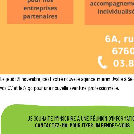
Le jeudi 21 novembre, c’est votre nouvelle agence intérim Ovalie à Sé
vos CV et let’s go pour une nouvelle aventure professionnelle.
JE SOUHAITE M'INSCRIRE À UNE RÉUNION D'INFORMATI
CONTACTEZ-MOI POUR FIXER UN RENDEZ-VOUS