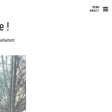
MENU
DIRECT
e !
souhaitent